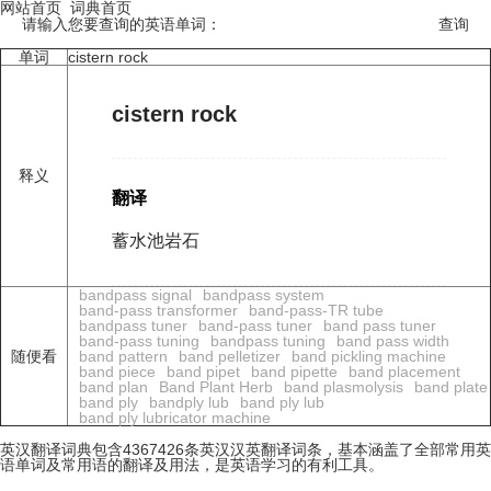
网站首页
词典首页
请输入您要查询的英语单词：
单词
cistern rock
cistern rock
释义
翻译
蓄水池岩石
bandpass signal
bandpass system
band-pass transformer
band-pass-TR tube
bandpass tuner
band-pass tuner
band pass tuner
band-pass tuning
bandpass tuning
band pass width
随便看
band pattern
band pelletizer
band pickling machine
band piece
band pipet
band pipette
band placement
band plan
Band Plant Herb
band plasmolysis
band plate
band ply
bandply lub
band ply lub
band ply lubricator machine
英汉翻译词典包含4367426条英汉汉英翻译词条，基本涵盖了全部常用英
语单词及常用语的翻译及用法，是英语学习的有利工具。