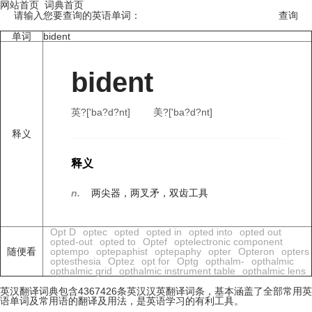
网站首页
词典首页
请输入您要查询的英语单词：
单词
bident
bident
英?['ba?d?nt]
美?['ba?d?nt]
释义
释义
n.
两尖器，两叉矛，双齿工具
Opt D
optec
opted
opted in
opted into
opted out
opted-out
opted to
Optef
optelectronic component
随便看
optempo
optepaphist
optepaphy
opter
Opteron
opters
optesthesia
Optez
opt for
Optg
opthalm-
opthalmic
opthalmic grid
opthalmic instrument table
opthalmic lens
英汉翻译词典包含4367426条英汉汉英翻译词条，基本涵盖了全部常用英
语单词及常用语的翻译及用法，是英语学习的有利工具。