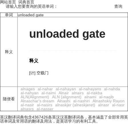
网站首页
词典首页
请输入您要查询的英语单词：
单词
unloaded gate
unloaded gate
释义
释义
[计] 空载门
alnages
al-nahar
al-nahayan
al-nahayans
al-nahda
al-nahyan
al-naimi
Alnair
alnairs
al-nakba
ALN(Alignment)
ALN (alignment)
alnami
al-naqib
随便看
Alnaschar's dream
Alnashi
al-nashiri
Alnashskiy Rayon
al-nasir
al-nasirs
alnaskjer (alneskjeret)
alnasr
al-nasr
alnasrs
al-nasser
英汉翻译词典包含4367426条英汉汉英翻译词条，基本涵盖了全部常用英
语单词及常用语的翻译及用法，是英语学习的有利工具。