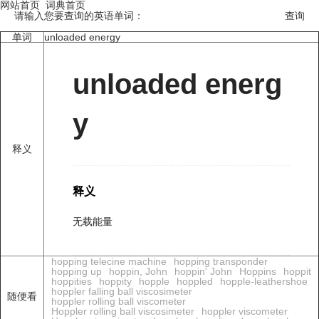
网站首页
词典首页
请输入您要查询的英语单词：
单词
unloaded energy
unloaded energ
y
释义
释义
无载能量
hopping telecine machine
hopping transponder
hopping up
hoppin, John
hoppin' John
Hoppins
hoppit
hoppities
hoppity
hopple
hoppled
hopple-leathershoe
hoppler falling ball viscosimeter
随便看
hoppler rolling ball viscometer
Hoppler rolling ball viscosimeter
hoppler viscometer