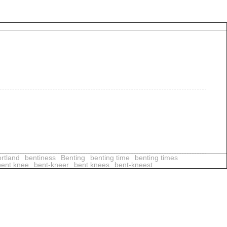
rtland
bentiness
Benting
benting time
benting times
bent knee
bent-kneer
bent knees
bent-kneest