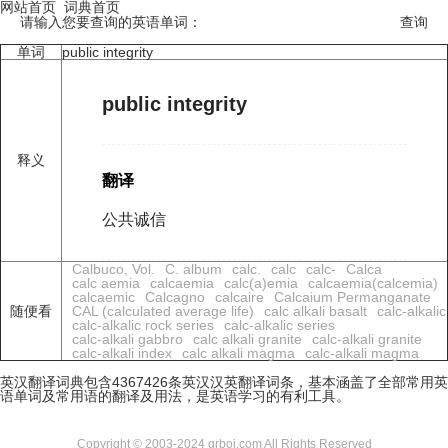
网站首页
词典首页
请输入您要查询的英语单词：
单词
public integrity
public integrity
释义
翻译
公共诚信
Calbuco, Vol.
C. album
calc.
calc
calc-
Calca
calc aemia
calcaemia
calc(a)emia
calcaemia(calcemia)
calcaemic
Calcagno
calcaire
Calcaium Permanganate
随便看
CAL (calculated average life)
calc alkali basalt
calc-alkalic
calc-alkalic rock series
calc-alkalic series
calc-alkali gabbro
calc alkali granite
calc-alkali granite
calc-alkali index
calc alkali magma
calc-alkali magma
英汉翻译词典包含4367426条英汉汉英翻译词条，基本涵盖了全部常用英
语单词及常用语的翻译及用法，是英语学习的有利工具。
Copyright © 2003-2024 grboi.com All Rights Reserved