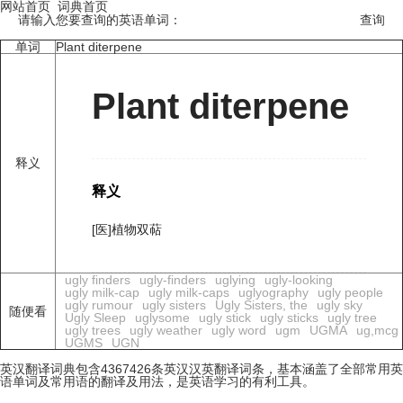
网站首页
词典首页
请输入您要查询的英语单词：
单词
Plant diterpene
Plant diterpene
释义
释义
[医]植物双萜
ugly finders
ugly-finders
uglying
ugly-looking
ugly milk-cap
ugly milk-caps
uglyography
ugly people
ugly rumour
ugly sisters
Ugly Sisters, the
ugly sky
随便看
Ugly Sleep
uglysome
ugly stick
ugly sticks
ugly tree
ugly trees
ugly weather
ugly word
ugm
UGMA
ug,mcg
UGMS
UGN
英汉翻译词典包含4367426条英汉汉英翻译词条，基本涵盖了全部常用英
语单词及常用语的翻译及用法，是英语学习的有利工具。