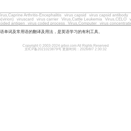
irus,Caprine Arthritis-Encephalitis
virus capsid
virus capsid antibody
(virion)
viruscard
virus carrier
Virus,Cattle Leukemia
Virus,CELO
 coded antigen
virus coded process
Virus,Computer
virus concentrat
用英语单词及常用语的翻译及用法，是英语学习的有利工具。
Copyright © 2003-2024 grboi.com All Rights Reserved
京ICP备2021023879号
更新时间：2026/8/7 2:30:32