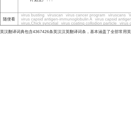
virus busting
viruscan
virus cancer program
viruscans
V
随便看
virus capsid antigen-immunoglobulin A
virus capsid antigen
virus,Chick syncytial
virus coating collodion particle
virus
英汉翻译词典包含4367426条英汉汉英翻译词条，基本涵盖了全部常