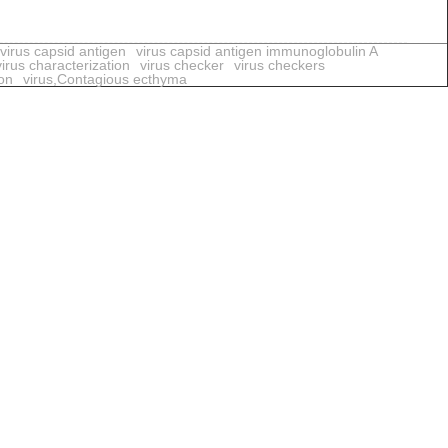
virus capsid antigen
virus capsid antigen immunoglobulin A
virus characterization
virus checker
virus checkers
ion
virus,Contagious ecthyma