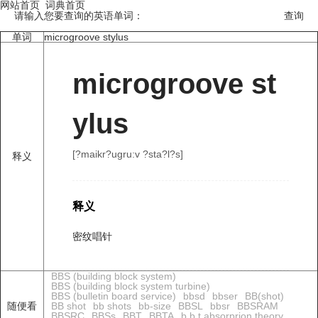
网站首页
词典首页
请输入您要查询的英语单词：
单词
microgroove stylus
microgroove st
ylus
[?maikr?uɡru:v ?sta?l?s]
释义
释义
密纹唱针
BBS (building block system)
BBS (building block system turbine)
BBS (bulletin board service)
bbsd
bbser
BB(shot)
随便看
BB shot
bb shots
bb-size
BBSL
bbsr
BBSRAM
BBSRC
BBSs
BBT
BBTA
b.b.t.absorprion theory