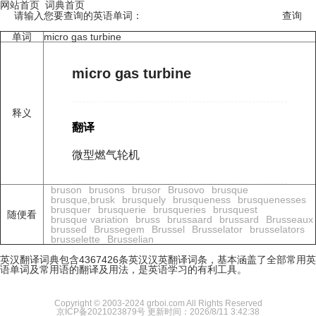
网站首页
词典首页
请输入您要查询的英语单词：
单词
micro gas turbine
micro gas turbine
释义
翻译
微型燃气轮机
bruson
brusons
brusor
Brusovo
brusque
brusque,brusk
brusquely
brusqueness
brusquenesses
brusquer
brusquerie
brusqueries
brusquest
随便看
brusque variation
bruss
brussaard
brussard
Brusseaux
brussed
Brussegem
Brussel
Brusselator
brusselators
brusselette
Brusselian
英汉翻译词典包含4367426条英汉汉英翻译词条，基本涵盖了全部常用英
语单词及常用语的翻译及用法，是英语学习的有利工具。
Copyright © 2003-2024 grboi.com All Rights Reserved
京ICP备2021023879号
更新时间：2026/8/11 3:42:38