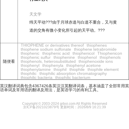
天文学
纬天平动???由于月球赤道与白道不重合，又与黄
道的交角有微小变化所引起的天平动。???
THIOPHENE or derivatives thereof
thiophenes
thiophene sodium sulfonate
thiophene tetrabromide
thiophenic
thiophenic acid
thiophenicol
Thiophenicon
thiophenic sulfur
thiophenine
thiophenol
thiophenols
随便看
thiophenols, heterosubstituted
thiophenoxide ions
thiophenyl
thiophenyla
thiophenyl acetone
thiophenylamine
thiophil
thiophile
thiophile element
thiophilic
thiophilic absorption chromatography
thiophilic bacteria
thiophilic bacterium
英汉翻译词典包含4367426条英汉汉英翻译词条，基本涵盖了全部常用英
语单词及常用语的翻译及用法，是英语学习的有利工具。
Copyright © 2003-2024 grboi.com All Rights Reserved
京ICP备2021023879号
更新时间：2026/8/9 16:21:39