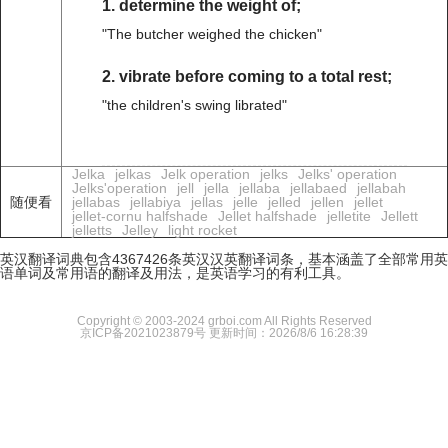
1. determine the weight of;
"The butcher weighed the chicken"
2. vibrate before coming to a total rest;
"the children's swing librated"
Jelka
jelkas
Jelk operation
jelks
Jelks' operation
Jelks'operation
jell
jella
jellaba
jellabaed
jellabah
随便看
jellabas
jellabiya
jellas
jelle
jelled
jellen
jellet
jellet-cornu halfshade
Jellet halfshade
jelletite
Jellett
jelletts
Jelley
light rocket
英汉翻译词典包含4367426条英汉汉英翻译词条，基本涵盖了全部常用英
语单词及常用语的翻译及用法，是英语学习的有利工具。
Copyright © 2003-2024 grboi.com All Rights Reserved
京ICP备2021023879号
更新时间：2026/8/6 16:28:39