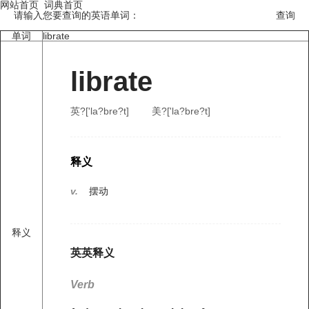
网站首页
词典首页
请输入您要查询的英语单词：
单词
librate
librate
英?['la?bre?t]
美?['la?bre?t]
释义
v.
摆动
释义
英英释义
Verb