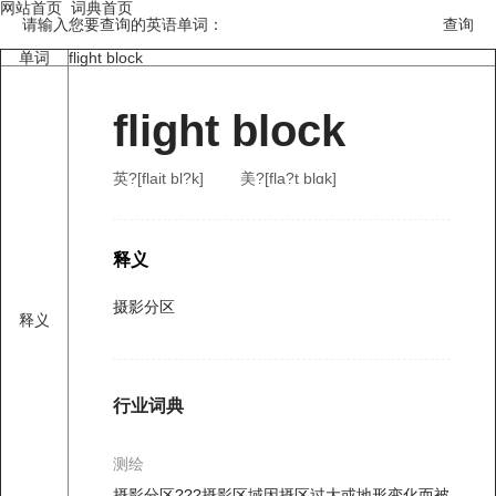
网站首页
词典首页
请输入您要查询的英语单词：
单词
flight block
flight block
英?[flait bl?k]
美?[fla?t blɑk]
释义
摄影分区
释义
行业词典
测绘
摄影分区???摄影区域因摄区过大或地形变化而被