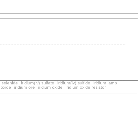
) selenide
iridium(iv) sulfate
iridium(iv) sulfide
iridium lamp
noxide
iridium ore
iridium oxide
iridium oxide resistor