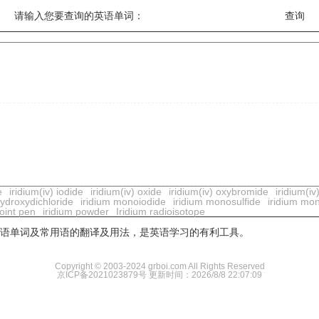
请输入您要查询的英语单词：
e
iridium(iv) iodide
iridium(iv) oxide
iridium(iv) oxybromide
iridium(iv
ydroxydichloride
iridium monoiodide
iridium monosulfide
iridium mo
point pen
iridium powder
Iridium radioisotope
用英语单词及常用语的翻译及用法，是英语学习的有利工具。
Copyright © 2003-2024 grboi.com All Rights Reserved
京ICP备2021023879号
更新时间：2026/8/8 22:07:09