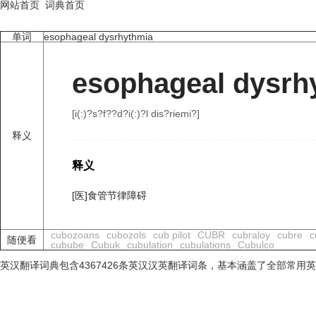
网站首页
词典首页
单词
esophageal dysrhythmia
esophageal dysrh
[i(:)?s?f??d?i(:)?l dis?riemi?]
释义
释义
[医]食管节律障碍
cubozoans
cubozols
cub pilot
CUBR
cubraloy
cubre
c
随便看
cubube
Cubuk
cubulation
cubulations
Cubulco
英汉翻译词典包含4367426条英汉汉英翻译词条，基本涵盖了全部常