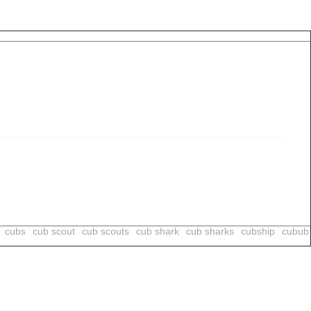
cubs
cub scout
cub scouts
cub shark
cub sharks
cubship
cubub