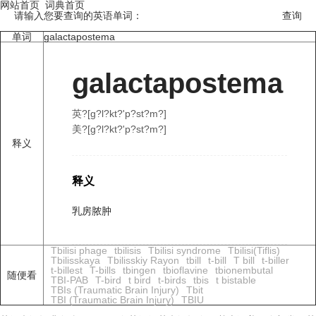
网站首页
词典首页
请输入您要查询的英语单词：
单词
galactapostema
galactapostema
英?[ɡ?l?kt?'p?st?m?]
美?[ɡ?l?kt?'p?st?m?]
释义
释义
乳房脓肿
Tbilisi phage
tbilisis
Tbilisi syndrome
Tbilisi(Tiflis)
Tbilisskaya
Tbilisskiy Rayon
tbill
t-bill
T bill
t-biller
t-billest
T-bills
tbingen
tbioflavine
tbionembutal
随便看
TBI-PAB
T-bird
t bird
t-birds
tbis
t bistable
TBIs (Traumatic Brain Injury)
Tbit
TBI (Traumatic Brain Injury)
TBIU